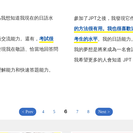
因為我想知道我現在的日語水
參加了JPT之後，我發現它
的方法很有用。我也很喜歡
語交流能力。還有，
考試很
考生的水平
。我的日語能力
發現我在敬語、恰當地回答問
我的夢想是將來成為一名會
我希望更多的人會知道 JP
理解能力和快速答題能力。
6
< Prev
4
5
7
8
Next >