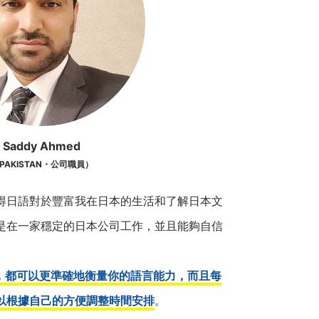
Saddy Ahmed
PAKISTAN・公司職員）
得日語對於豐富我在日本的生活和了解日本文
是在一家穩定的日本公司工作，並且能夠自信
何，都可以更準確地衡量你的語言能力，而且每
以根據自己的方便調整時間安排
。