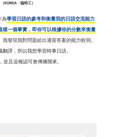
（KOREA・臨時工）
作為
學習日語的參考和衡量我的日語交流能力
這樣一個事實，即你可以根據你的分數來衡量
。我發現我對問題給出適當答案的能力較弱。
議翻譯，所以我想學習時事日語。
T，並且這種認可會傳播開來。