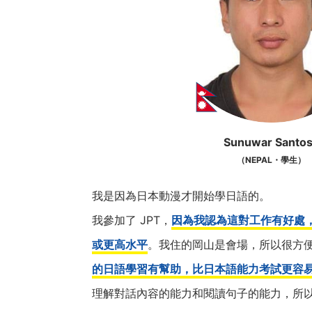
Sunuwar Santo
（NEPAL・學生）
我是因為日本動漫才開始學日語的。
我參加了 JPT，
因為我認為這對工作有好處，因
或更高水平
。我住的岡山是會場，所以很方
的日語學習有幫助，比日本語能力考試更容
理解對話內容的能力和閱讀句子的能力，所