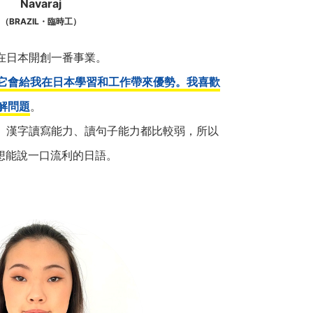
Navaraj
（BRAZIL・臨時工）
在日本開創一番事業。
它會給我在日本學習和工作帶來優勢。我喜歡
理解問題
。
、漢字讀寫能力、讀句子能力都比較弱，所以
我想能說一口流利的日語。