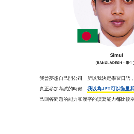
Simul
（BANGLADESH・學
我曾夢想自己開公司，所以我決定學習日語
真正參加考試的時候，
我以為JPT可以衡量
己回答問題的能力和漢字的讀寫能力都比較