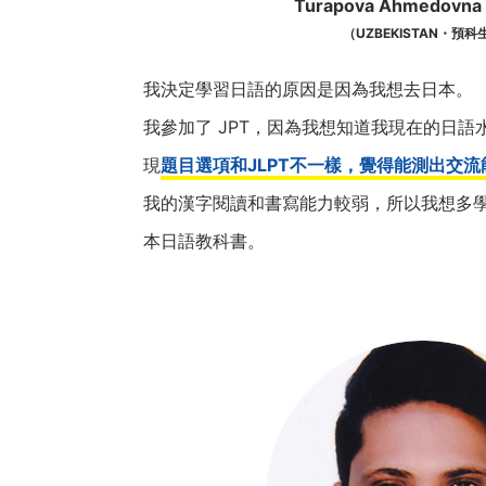
Turapova Ahmedovna 
（UZBEKISTAN・預科
我決定學習日語的原因是因為我想去日本。
我參加了 JPT，因為我想知道我現在的日
現
題目選項和JLPT不一樣，覺得能測出交流
我的漢字閱讀和書寫能力較弱，所以我想多
本日語教科書。