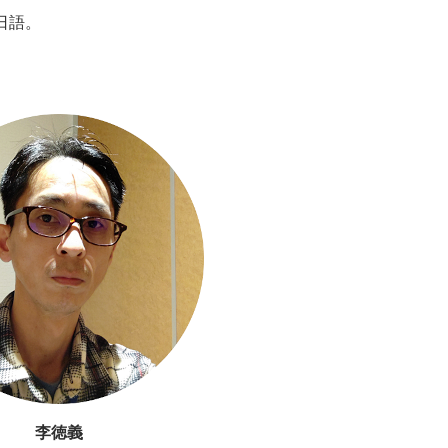
日語。
李徳義