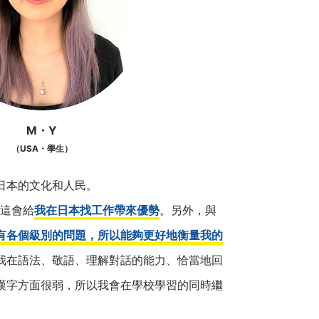
M・Y
（USA・學生）
日本的文化和人民。
為這會給
我在日本找工作帶來優勢
。另外，與
有各個級別的問題，所以能夠更好地衡量我的
我在語法、敬語、理解對話的能力、恰當地回
漢字方面很弱，所以我會在學校學習的同時繼