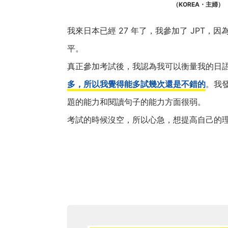
（KOREA・主婦）
我來日本已經 27 年了，我參加了 JPT，
平。
真正參加考試後，我認為我可以衡量我的日
多，所以我覺得能多試幾次還是不錯的
。我
題的能力和閱讀句子的能力方面很弱。
考試的時候沒空，所以心急，想提高自己的