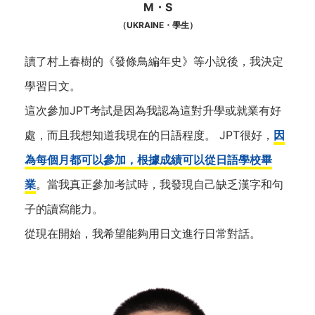
M・S
（UKRAINE・學生）
讀了村上春樹的《發條鳥編年史》等小說後，我決定
學習日文。
這次參加JPT考試是因為我認為這對升學或就業有好
處，而且我想知道我現在的日語程度。 JPT很好，
因
為每個月都可以參加，根據成績可以從日語學校畢
業
。當我真正參加考試時，我發現自己缺乏漢字和句
子的讀寫能力。
從現在開始，我希望能夠用日文進行日常對話。