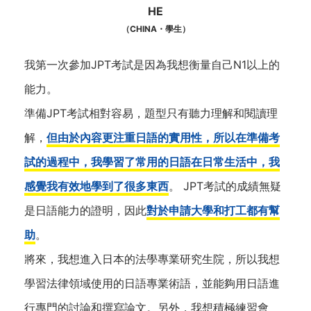
HE
（CHINA・學生）
我第一次參加JPT考試是因為我想衡量自己N1以上的
能力。
準備JPT考試相對容易，題型只有聽力理解和閱讀理
解，
但由於內容更注重日語的實用性，所以在準備考
試的過程中，我學習了常用的日語在日常生活中，我
感覺我有效地學到了很多東西
。 JPT考試的成績無疑
是日語能力的證明，因此
對於申請大學和打工都有幫
助
。
將來，我想進入日本的法學專業研究生院，所以我想
學習法律領域使用的日語專業術語，並能夠用日語進
行專門的討論和撰寫論文。另外，我想積極練習會