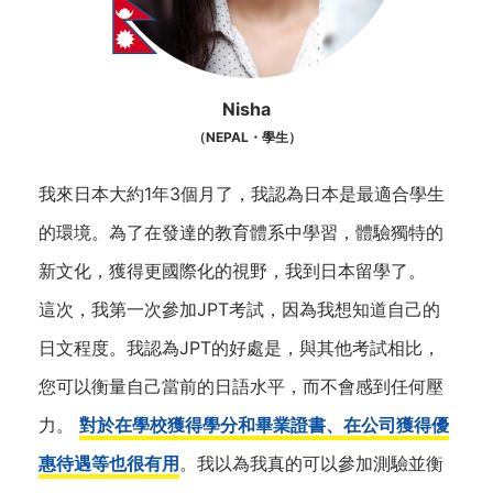
Nisha
（NEPAL・學生）
我來日本大約1年3個月了，我認為日本是最適合學生
的環境。為了在發達的教育體系中學習，體驗獨特的
新文化，獲得更國際化的視野，我到日本留學了。
這次，我第一次參加JPT考試，因為我想知道自己的
日文程度。我認為JPT的好處是，與其他考試相比，
您可以衡量自己當前的日語水平，而不會感到任何壓
力。
對於在學校獲得學分和畢業證書、在公司獲得優
惠待遇等也很有用
。我以為我真的可以參加測驗並衡