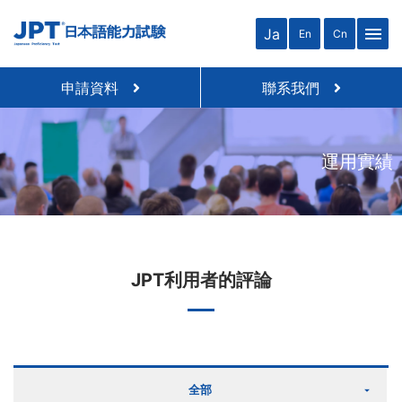
menu
Ja
En
Cn
申請資料
聯系我們
運用實績
JPT利用者的評論
全部