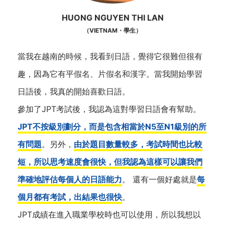
HUONG NGUYEN THI LAN
（VIETNAM・學生）
當我在越南的時候，我看到日語，覺得它很難但很有
趣，因為它有平假名、片假名和漢字。當我開始學習
日語後，我真的開始喜歡日語。
參加了JPT考試後，我認為這對學習日語會有幫助。
JPT不按級別劃分，而是包含相當於N5至N1級別的所
有問題
。另外，
由於題目數量較多，考試時間也比較
短，所以思考速度會很快，但我認為這樣可以讓我們
準確地評估每個人的日語能力
。 還有一個好處就是
每
個月都有考試，出結果也很快
。
JPT成績在進入職業學校時也可以使用，所以我想以