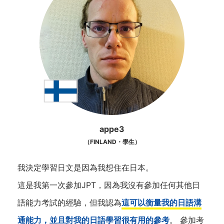
appe3
（FINLAND・學生）
我決定學習日文是因為我想住在日本。
這是我第一次參加JPT，因為我沒有參加任何其他日
語能力考試的經驗，但我認為
這可以衡量我的日語溝
通能力，並且對我的日語學習很有用的參考
。 參加考