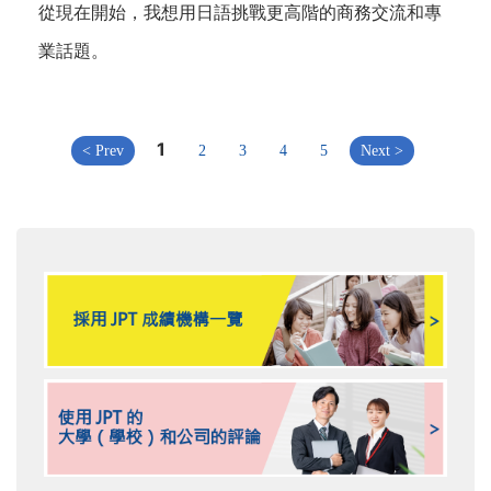
從現在開始，我想用日語挑戰更高階的商務交流和專
業話題。
1
< Prev
2
3
4
5
Next >