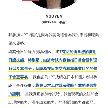
NGUYEN
（VIETNAM・學生）
我參加 JPT 考試是因為我認為這會為我的學習和職業
帶來優勢。
與其他日語能力測驗相比，JPT
有助於衡量您的實用
日語技能
。
特別是，由於考試內容包括日常會話和理
解以及寫句子，我認為在日本交流和寫商業目的的句
子會更容易
。 我也認為JPT成績在日本和國外都得到
認可是件好事，
為在日本工作或留學時可靠的語言能
力證明
。 當我真正參加考試時，我發現我的文法和會
話理解能力、漢字讀寫能力、句子閱讀能力都很弱。