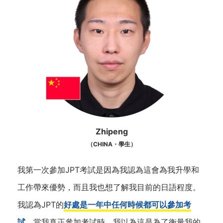
Zhipeng
（CHINA・學生）
我第一次參加JPT考試是因為我認為這會為我升學和
工作帶來優勢，而且我也想了解我目前的日語程度。
我認為JPT的
好處是一年中任何時候都可以參加考
試
。當我真正參加考試時，我以為這是為了衡量我的