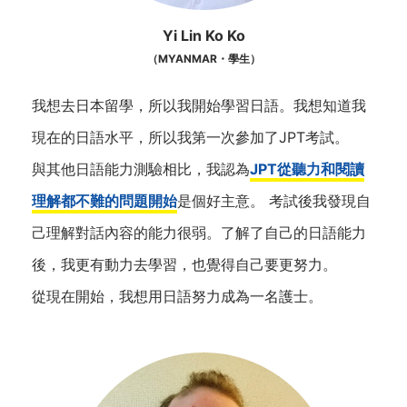
Yi Lin Ko Ko
（MYANMAR・學生）
我想去日本留學，所以我開始學習日語。我想知道我
現在的日語水平，所以我第一次參加了JPT考試。
與其他日語能力測驗相比，我認為
JPT從聽力和閱讀
理解都不難的問題開始
是個好主意。 考試後我發現自
己理解對話內容的能力很弱。了解了自己的日語能力
後，我更有動力去學習，也覺得自己要更努力。
從現在開始，我想用日語努力成為一名護士。