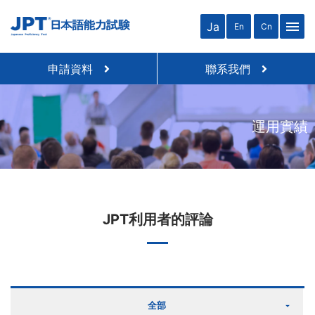
menu
Ja
En
Cn
申請資料
聯系我們
運用實績
JPT利用者的評論
全部