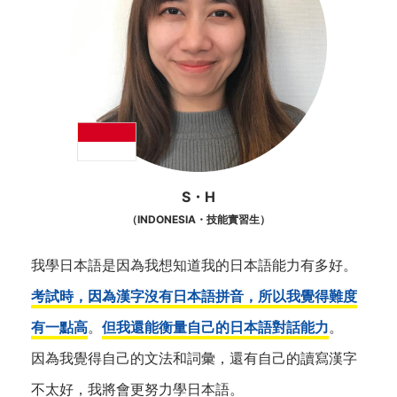
S・H
（INDONESIA・技能實習生）
我學日本語是因為我想知道我的日本語能力有多好。
考試時，因為漢字沒有日本語拼音，所以我覺得難度
有一點高
。
但我還能衡量自己的日本語對話能力
。
因為我覺得自己的文法和詞彙，還有自己的讀寫漢字
不太好，我將會更努力學日本語。