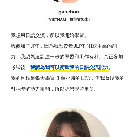
ganchan
（VIETNAM・技能實習生）
我想用日語交流，所以我開始學習。
我參加了JPT，因為我想衡量JLPT N1或更高的能
力，我認為這對進一步的學習和工作有利。真正參加
考試後，
我認為我可以衡量我的日語交流能力
。
我的目標是每天學習 3 個小時的日語，但我發現我的
對話理解能力很弱，所以我想學習更多。