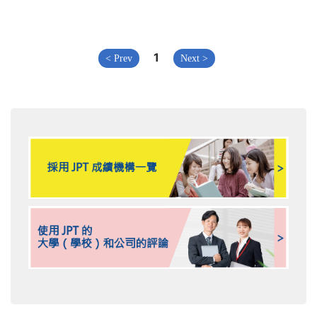
1
< Prev
Next >