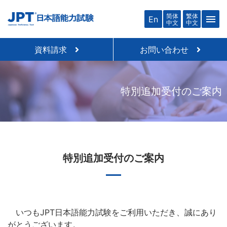
简体
繁体
menu
En
中文
中文
資料請求
お問い合わせ
特別追加受付のご案内
特別追加受付のご案内
いつもJPT日本語能力試験をご利用いただき、誠にあり
がとうございます。