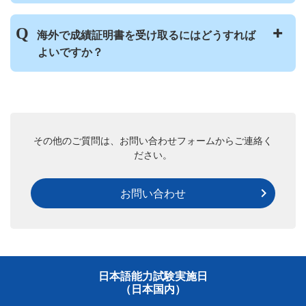
有効期間は、試験日から2年間です。
海外で成績証明書を受け取るにはどうすれば
※成績証明書の再発行は有効期限（2年）以
よいですか？
内となります。（例：2020年1月31日試験の
場合、2022年1月31日までが再発行期間とな
日本から海外への成績証明書の送付は原則と
ります）
して行っておりません。
成績証明書を日本国以外で受け取りたい方
は、その国・地域の試験運営団体に連絡して
その他のご質問は、お問い合わせフォームからご連絡く
ださい。
ください。
その際、以下の情報を伝えてください。
お問い合わせ
氏名
生年月日
住所
電話番号
メールアドレス
日本語能力試験実施日
受験日
（日本国内）
試験会場