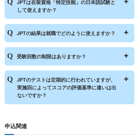
問題まで、一定の割合で出題されます。その
JPTは在留資格「特定技能」の日本語試験と
JPTの資料（パンフレット）は
こちら
から請
ため、学び始めたばかりの方にはわからない
して使えますか？
求できます。
問題もありますが、すべての問題に答えられ
JPTとJLPTはどのような違いがありますか？
PDFデータをダウンロードして見ることがで
なくても、今の能力を測ることができます。
きます。
JPTは、「日本語教育の参照枠」における
JPTの結果は就職でどのように使えますか？
A1、A2相当以上の日本語能力を有すること
を証明する試験（※1）（※2）として、ま
た、大学・専門学校などの高等教育機関に入
JPTは、今の日本語のコミュニケーション能
受験回数の制限はありますか？
学するための日本語能力を証明する試験
力を測定し確認するためのテストです。
（※3）として活用されています。しかし、
さまざまな企業で就職における評価などに活
残念ながら、特定技能にかかわる日本語試験
用されていますが、企業や、その目的によっ
制限はありません。何回でも受験できます。
JPTのテストは定期的に行われていますが、
としてはまだ認められていません。採用に向
て求められるスコアは違います。
けて現在活動中です。
実施回によってスコアの評価基準に違いは出
今のあなたの日本語能力を証明する材料のひ
ないですか？
とつとして利用してください。
※1 日本語教育機関へ入学するための「日本語教育の
JPTスコアの採用先は
こちら
のページを見て
参照枠」におけるA1相当以上の日本語能力を証明する
ください。
試験（315点以上）
JPTの試験問題は、テストのたびに新しい問
※2 日本語教育機関の告示基準に規定する「日本語教
題が作成されていますが、テストごとに評価
育の参照枠」におけるA2相当以上の日本語能力を証明
申込関連
基準に違いが出ないよう、「項目応答理論」
する試験（370点以上）
という高次元のテスト技術で難易度の調整を