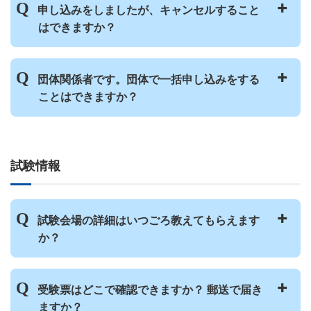
申し込みをしましたが、キャンセルすること
ニ決済』でお支払いいただけます。
はできますか？
※タブレットはご使用いただけません
受験料を支払った後は、キャンセルできませ
団体関係者です。団体で一括申し込みをする
JPTを受けたいです。どのように申し込めば
ん。また、返金もできません。
いいですか？
ことはできますか？
支払い前であれば、アプリの受験料お支払い
画面から、キャンセル手続きを行うことがで
アプリはどこでダウンロードできますか？
きます。
団体での一括申し込みをご希望の方は
こちら
からお申し込みください。
試験情報
都合が悪くなり、当日受験できなくなった場
合、受験料の返金や試験日の変更はできます
か？ 受験資格を知人に譲ることはできますか？
試験会場の詳細はいつごろ教えてもらえます
か？
日本で受験する場合、試験日の約2週間前
受験票はどこで確認できますか？ 郵送で届き
に、メールとアプリでお知らせします。
ますか？