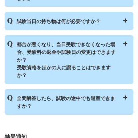
試験日の約2週間前に、アプリで見られるよ
試験当日の持ち物は何が必要ですか？
うになります。郵送することはありませんの
でご注意ください。
試験当日は、受付でアプリの受験票を提示し
当日の持ち物は以下のとおりです。
都合が悪くなり、当日受験できなくなった場
てください。受験票画面のスクリーンショッ
受験番号がわかるもの（受験票画面をプリン
合、受験料の返金や試験日の変更はできます
トやプリントアウトしたものを提示しても構
トアウトしたものや携帯電話など）
か？
いません。
写真付きの本人確認書類（有効期限内のも
受験資格をほかの人に譲ることはできます
の） ※必ず原本を持ってきてください、コ
か？
ピーは不可です
鉛筆またはシャープペンシル（黒色、Bまた
試験当日の受験料の返金や試験日の変更、ま
はHB）
全問解答したら、試験の途中でも退室できま
た、受験資格をほかの人に譲ることはできま
消しゴム
すか？
せん。なお、欠席される場合、ご連絡や手続
腕時計（スマートウォッチは使用不可）
き等の必要はありません。
本人確認書類の詳細は
こちら
のページの「注
ほかの受験者のご迷惑となりますので、試験
意事項」を見てください。
中の退室はできません。
結果通知
申込をしましたが、キャンセルすることはで