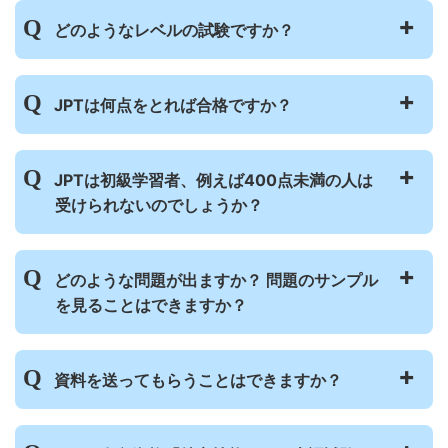
力のレベルを測ることができます。
JPTは日本語でのコミュニケーション能力の
どのようなレベルの試験ですか？
JPTの結果は、日本語学校、専門学校、大学
レベルを測るために作られたテストです。結
などの入学要件として認められています。ま
果は合格・不合格ではなく、10点～990点の
た、韓国の大企業や公共機関などで、就職に
スコアで出ます。そのため合格・不合格では
JPTは学習年数に関係なく、みんなが同じテ
JPTは何点をとれば合格ですか？
おける評価にも使われています。
表せない能力の比較が正確にできます。ま
ストを受けます。JLPTにあるN1などの受験
詳しくは
こちら
のページを見てください。
た、JPTは毎月実施されるので受験機会が多
レベルはありません。
く、結果発表も2週間後と早いので便利で
結果は、トータル10点～990点まで、5点ご
JPTの結果はスコアで出るため、合格・不合
JPTは初級学習者、例えば400点未満の人は
す。
とのスコアで出ます。
格というものはありません。
いっぽう、JLPTは受験レベルがN1～N5の5
受けられないのでしょうか？
得点の目安は
こちら
のページを見てくださ
一人ひとり目的によって目標とするスコアが
つに分かれていて、それぞれのレベルで合
い。
違うため、受験者や学校・企業などが、目的
格・不合格の結果が出ます。実施は毎年7月
に合わせて目標点を決めることができます。
JPTは10点～990点のスコアで採点されるた
と12月の年2回で、結果発表まで2ヵ月かか
どのような問題が出ますか？ 問題のサンプル
スコアの目安は
こちら
のページを見てくださ
め、日本語がまったくわからない低いレベル
ります。
JPTとJLPTはどのような違いがありますか？
を見ることはできますか？
い。
から、Native Speakerに近い高いレベルま
JPTとJLPTのレベル比較は
こちら
を見てく
入学や就職に必要なスコアは、学校や企業に
で測れます。そのため、日本語を学び始めた
JPTとはどのような試験ですか？
ださい。
よって違いますので、それぞれに確認してく
ばかりの人から、高度なコミュニケーション
問題例は
こちら
で見ることができます。
ださい。
資料を送ってもらうことはできますか？
能力を証明したい人まで、幅広い日本語の能
もっと多くの問題が見たいときは、過去問題
力判定が可能です。
1回分を収録した「JPT公式ガイドブック」
問題はパートごとに、簡単な問題から難しい
を販売しています。購入フォームは
こちら
資料を送ることはできません。