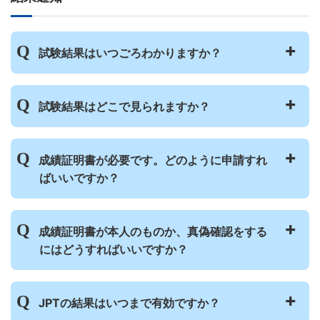
きますか？
試験会場の詳細はいつごろお知らせがありま
すか？
試験結果はいつごろわかりますか？
受験票はどこで確認できますか？郵送で届き
ますか？
試験日から約2週間以内に、アプリでお知ら
試験結果はどこで見られますか？
せします。
試験終了後すぐであれば、アプリのホーム画
成績証明書が必要です。どのように申請すれ
成績証明書の発行の方法を教えてください。
面に表示しています。
ばいいですか？
過去の試験の成績は、アプリメニューの「受
験履歴」で見ることができます。
成績がアプリに表示されたら、成績証明書を
成績証明書が本人のものか、真偽確認をする
申請できるようになります。
にはどうすればいいですか？
申請と成績証明書発行手数料の支払いができ
たら、約1週間で郵送でお届けします。
「成績証明書の確認の方法」は
こちら
のペー
JPTの結果はいつまで有効ですか？
ジを見てください。