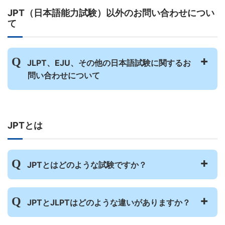
JPT（日本語能力試験）以外のお問い合わせについ
て
JLPT、EJU、その他の日本語試験に関するお
問い合わせについて
一般社団法人 日本語能力試験実施委員会
は、「JPT（日本語能力試験）」の運営団体
JPTとは
です。JPTに関するご不明点はFAQを見てく
ださい。
その他の日本語試験に関するお問い合わせ
は、各試験の主催者（JLPT運営団体、EJU
JPTとはどのような試験ですか？
運営団体など）へ問い合わせてください。
JPTは、日本語を母国語としない人や日本語
JPTとJLPTはどのような違いがありますか？
を学習している人が受けられるテストです。
今のあなたの日本語のコミュニケーション能