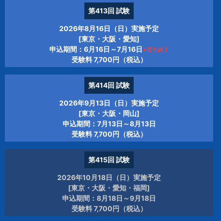
受験番号
第413回
試験
申し込み手続きは、それぞれの国・地域の試
2026年8月16日（日）実施予定
験運営団体の指示に従ってください。
[東京・大阪・愛知]
身分証明書提示などの本人確認の手続きが必
申込期間：6月16日～7月16日
※受付終了
受験料 7,700円（税込）
要です。
証明書発行手数料は国・地域によって異なり
ます。
第414回
試験
2026年9月13日（日）実施予定
[東京・大阪・岡山]
申込期間：7月13日～8月13日
受験料 7,700円（税込）
第415回
試験
2026年10月18日（日）実施予定
[東京・大阪・愛知・福岡]
申込期間：8月18日～9月18日
受験料 7,700円（税込）