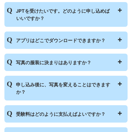
※3 高等教育機関等へ入学するための日本語能力を証
行い、スコアの評価基準を保っています。
明する試験（525点以上）
また、試験は素点方式ではなく、出題分野ご
JPTを受けたいです。どのように申し込めば
との相関関係を分析し、スコアを出していま
いいですか？
す。そのため、受験者の実力が変わらなけれ
JPTとJLPTはどのような違いがありますか？
ば、いつ受験してもスコアは一定となり、ま
日本で受験する場合、受験申し込みから試験
た、繰り返し受けることで上達度を測ること
アプリはどこでダウンロードできますか？
結果の確認まで、専用アプリで行います。
もできます。
詳しいお申し込み方法は
こちら
で確認してく
ださい。
こちら
でダウンロードしてください。
写真の服装に決まりはありますか？
アプリはどこでダウンロードできますか？
服装は自由ですが、スーツなどの清潔感のあ
申し込み後に、写真を変えることはできます
る服装での撮影をおすすめします。
か？
マスク・帽子をつけたまま撮影した写真や、
在留カード・パスポートなどの証明書に貼ら
れた写真を撮影したもの、小さすぎる写真な
お申し込み後に写真を変更することはできま
受験料はどのように支払えばよいですか？
ど、本人確認が適切にできない場合は受験で
せん。適切な服装と背景で撮影した写真の使
きないことがあります。
用をおすすめします。
『クレジットカード決済』、または『コンビ