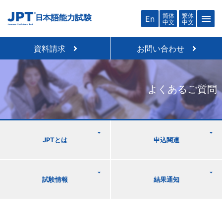
简体
繁体
menu
En
中文
中文
資料請求
お問い合わせ
よくあるご質問
JPTとは
申込関連
試験情報
結果通知