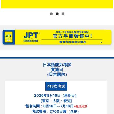
日本語能力考試
實施日
（日本國內）
413次
考試
2026年8月16日（星期日）
[東京・大阪・愛知]
報名時間：6月16日～7月16日
※報名結束
考試費用：7,700日圓（含稅）