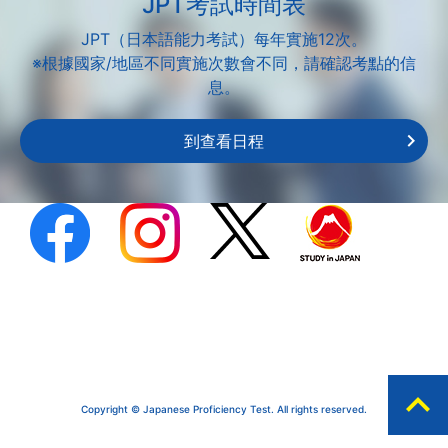
JPT考試時間表
JPT（日本語能力考試）每年實施12次。
※根據國家/地區不同實施次數會不同，請確認考點的信
息。
到查看日程
expand_less
Copyright © Japanese Proficiency Test. All rights reserved.