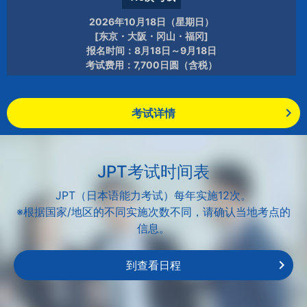
2026年10月18日（星期日）
[东京・大阪・冈山・福冈]
报名时间：8月18日～9月18日
考试费用：7,700日圆（含税）
考试详情
JPT考试时间表
JPT（日本语能力考试）每年实施12次。
※根据国家/地区的不同实施次数不同，请确认当地考点的
信息。
到查看日程