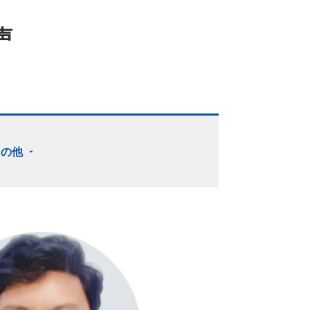
声
その他