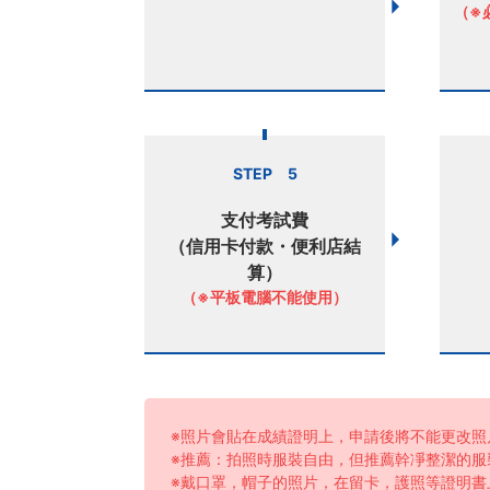
（※
STEP 5
支付考試費
（信用卡付款・便利店結
算）
（※平板電腦不能使用）
※照片會貼在成績證明上，申請後將不能更改照
※推薦：拍照時服裝自由，但推薦幹凈整潔的服
※戴口罩，帽子的照片，在留卡，護照等證明